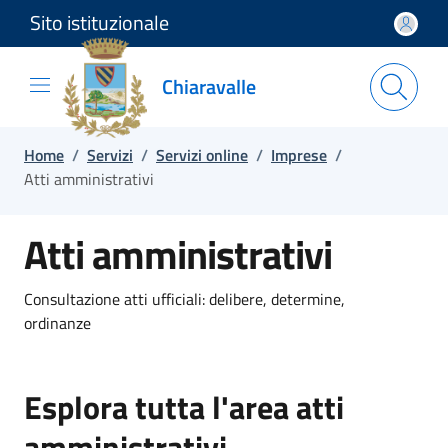
Sito istituzionale
Salta e vai al contenuto
Salta e vai al footer
Chiaravalle
Home
/
Servizi
/
Servizi online
/
Imprese
/
Atti amministrativi
Atti amministrativi
Consultazione atti ufficiali: delibere, determine,
ordinanze
Esplora tutta l'area atti
amministrativi