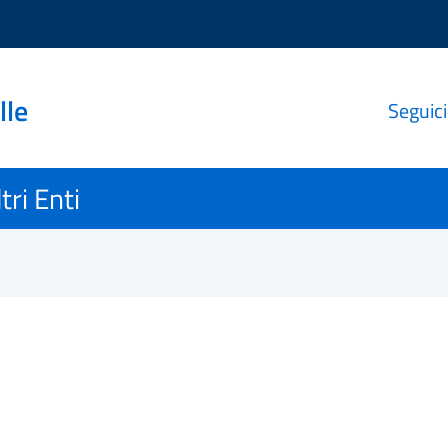
lle
Seguici
tri Enti