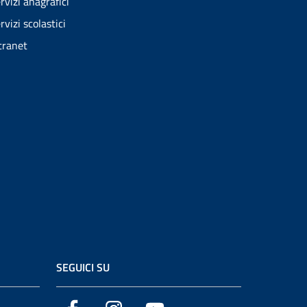
rvizi anagrafici
rvizi scolastici
tranet
SEGUICI SU