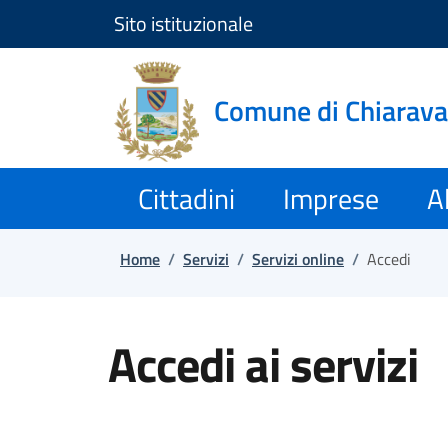
Sito istituzionale
Salta e vai al contenuto
Salta e vai al footer
Comune di Chiarava
Cittadini
Imprese
Al
Home
/
Servizi
/
Servizi online
/
Accedi
Accedi ai servizi