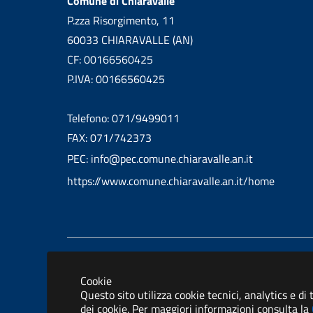
Comune di Chiaravalle
P.zza Risorgimento, 11
60033 CHIARAVALLE (AN)
CF: 00166560425
P.IVA: 00166560425
Telefono: 071/9499011
FAX: 071/742373
PEC: info@pec.comune.chiaravalle.an.it
https://www.comune.chiaravalle.an.it/home
Informativa privacy
Dichiarazione 
Cookie
Questo sito utilizza cookie tecnici, analytics e di
dei cookie. Per maggiori informazioni consulta la